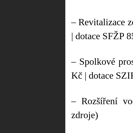
– Revitalizace z
| dotace SFŽP 
– Spolkové pro
Kč | dotace SZ
– Rozšíření vo
zdroje)