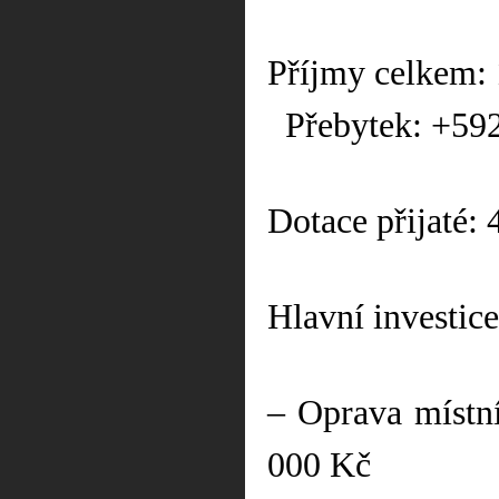
Příjmy celkem:
Přebytek: +59
Dotace přijaté:
Hlavní investice
– Oprava místn
000 Kč