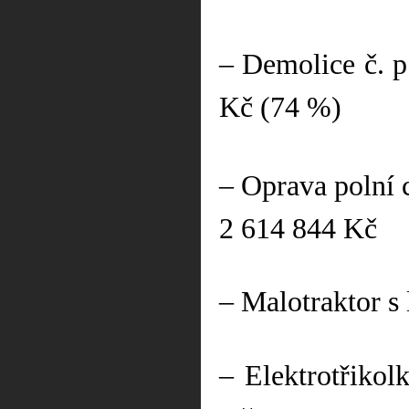
– Demolice č. 
Kč (74 %)
– Oprava polní 
2 614 844 Kč
– Malotraktor s
– Elektrotřiko