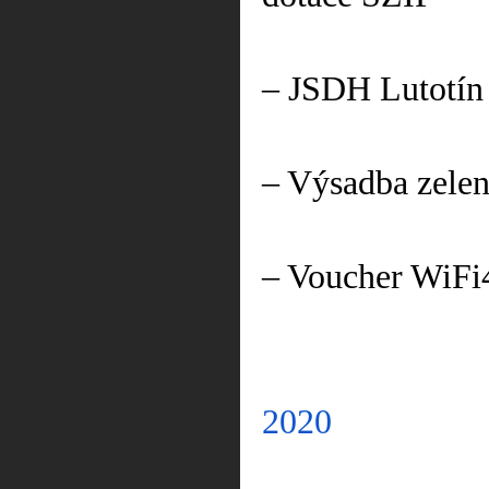
– JSDH Lutotín
– Výsadba zelen
– Voucher WiF
2020