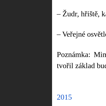
– Žudr, hřiště, 
– Veřejné osvět
Poznámka: Mim
tvořil základ bu
2015