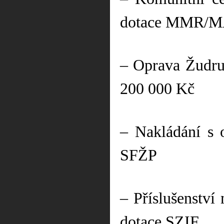
dotace MMR/MA
– Oprava Žudru 
200 000 Kč
– Nakládání s 
SFŽP
– Příslušenství
dotace SZIF