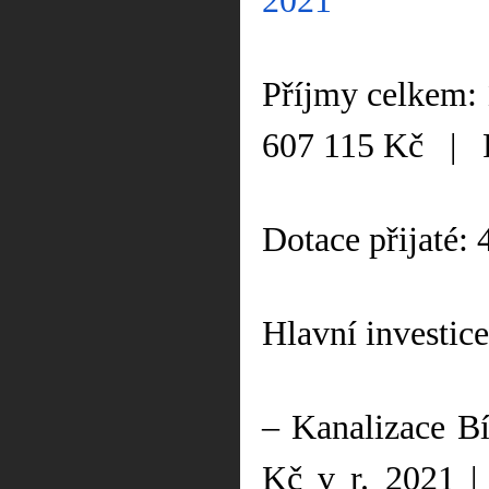
2021
Příjmy celkem:
607 115 Kč
|
Dotace přijaté:
Hlavní investice
– Kanalizace B
Kč v r. 2021 