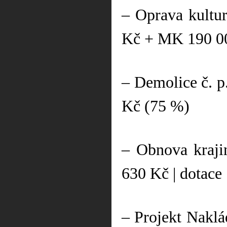
– Oprava kultu
Kč + MK 190 0
– Demolice č. p
Kč (75 %)
– Obnova kraji
630 Kč | dotac
– Projekt Naklá