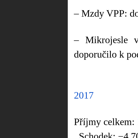
– Mzdy VPP: do
– Mikrojesle 
doporučilo k po
2017
Příjmy celkem:
Schodek: −4 7