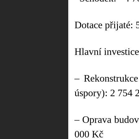
Dotace přijaté:
Hlavní investice
– Rekonstrukce
úspory): 2 754 
– Oprava budov
000 Kč