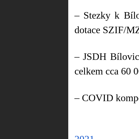
– Stezky k Bíl
dotace SZIF/MZ
– JSDH Bílovic
celkem cca 60 
– COVID kompen