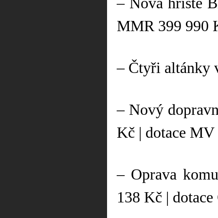
– Nová hřiště B
MMR 399 990 
– Čtyři altánky
– Nový dopravn
Kč | dotace MV
– Oprava komun
138 Kč | dotac