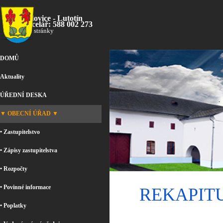
Přejít na obsah
Bílovice - Lutotín
Kancelář: 588 002 273
oficiální stránky
Přeskočit menu
DOMŮ
Aktuality
ÚŘEDNÍ DESKA
▼ OBECNÍ ÚŘAD ▼
• Zastupitelstvo
• Zápisy zastupitelstva
• Rozpočty
• Povinné informace
REKAPITU
• Poplatky