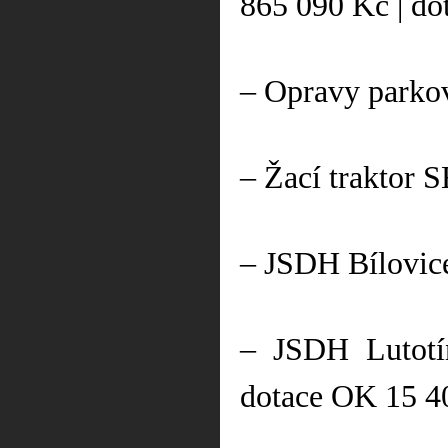
865 090 Kč | d
– Opravy parkov
– Žací traktor 
– JSDH Bílovice
– JSDH Lutotín
dotace OK 15 4