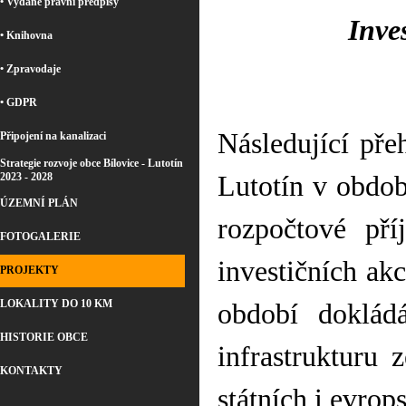
• Vydané právní předpisy
Inve
• Knihovna
• Zpravodaje
• GDPR
Následující pře
Připojení na kanalizaci
Strategie rozvoje obce Bílovice - Lutotín
2023 - 2028
Lutotín v obdo
ÚZEMNÍ PLÁN
rozpočtové pří
FOTOGALERIE
investičních akc
PROJEKTY
LOKALITY DO 10 KM
období doklád
HISTORIE OBCE
infrastrukturu 
KONTAKTY
státních i evrop