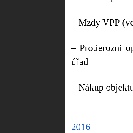
– Mzdy VPP (veř
– Protierozní o
úřad
– Nákup objektu 
2016