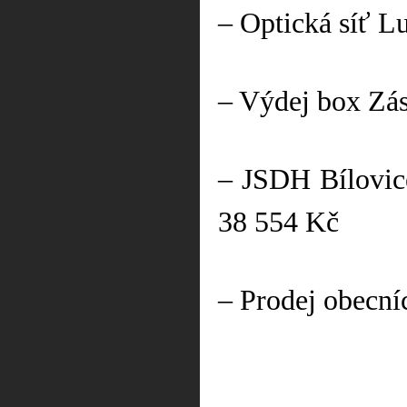
– Optická síť L
– Výdej box Zás
– JSDH Bílovic
38 554 Kč
– Prodej obecní