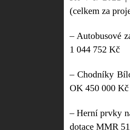
(celkem za proj
– Autobusové za
1 044 752 Kč
– Chodníky Bílo
OK 450 000 Kč
– Herní prvky na
dotace MMR 51