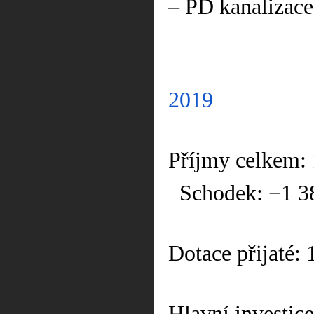
– PD kanalizace
2019
Příjmy celkem:
Schodek: −1 3
Dotace přijaté:
Hlavní investice