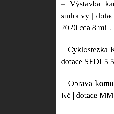
– Výstavba kan
smlouvy | dota
2020 cca 8 mil.
– Cyklostezka K
dotace SFDI 5 
– Oprava komun
Kč | dotace MM