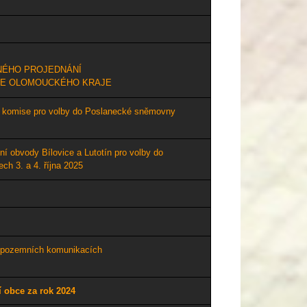
NÉHO PROJEDNÁNÍ
OJE OLOMOUCKÉHO KRAJE
í komise pro volby do Poslanecké sněmovny
ní obvody Bílovice a Lutotín pro volby do
h 3. a 4. října 2025
a pozemních komunikacích
 obce za rok 2024