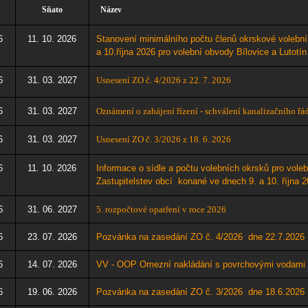
Sňato
Název
6
11. 10. 2026
Stanovení minimálního počtu členů okrskové volební 
a 10.října 2026 pro volební obvody Bílovice a Lutotín
6
31. 03. 2027
Usnesení ZO č. 4/2026 z 22. 7. 202
6
6
31. 03. 2027
Oznámení o zahájení řízení - schválení kanalizačního řá
6
31. 03. 2027
Usnesení ZO č. 3/2026 z 18. 6. 202
6
6
11. 10. 2026
Informace o sídle a počtu volebních okrsků pro voleb
Zastupitelstev obcí konané ve dnech 9. a 10. října 2
6
31. 06. 2027
5
. rozpočtové opatření v roce 2026
6
23. 07. 2026
Pozvánka na zasedání ZO č. 4/2026 dne 22.7
.2026
6
14. 07. 2026
VV - OOP Omezní nakládání s povrchovými vodami
6
19. 06. 2026
Pozvánka na zasedání ZO č. 3/2026 dne 18.6
.2026