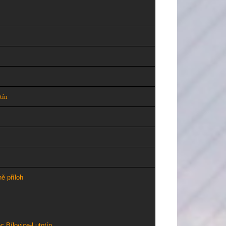
tín
ě příloh
 Bílovice-Lutotín