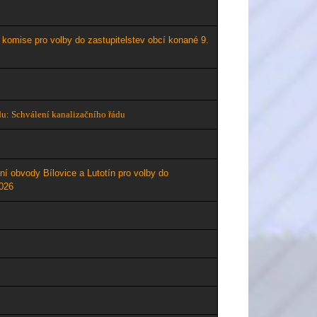
komise pro volby do zastupitelstev obcí konané 9.
du: Schválení kanalizačního řádu
ní obvody Bílovice a Lutotín pro volby do
02
6