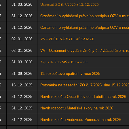
5
31. 03. 2026
Usnesení ZO č. 7/2025 z 15. 12. 2025
5
31. 12. 2026
Oznámení o vyhlášení právního předpisu OZV o míst
5
31. 12. 2026
Oznámení o vyhlášení právního předpisu OZV o nočn
5
02. 01. 2026
VV - VEŘEJNÁ VYHLÁŠKA MZE
5
02. 01. 2026
VV - Oznámení o vydání Změny č. 7 Zásad územ. roz
5
31. 03. 2026
Zápis dětí do MŠ v Bílovicích
5
31. 09. 2026
11
. rozpočtové opatření v roce 2025
5
16. 12. 2025
Pozvánka na zasedání ZO č. 7/2025 dne 15.12
.202
5
31. 12. 2025
Návrh rozpočtu Obce Bílovice - Lutotín na rok 2026
5
31. 12. 2025
Návrh rozpočtu Mateřské školy na rok 2026
5
31. 12. 2025
Návrh rozpočtu Vodovodu Pomoraví na rok 2026