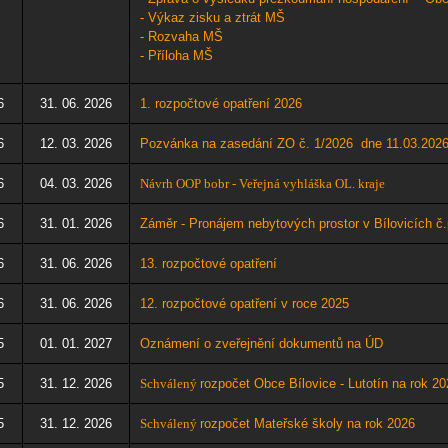
- Výkaz zisku a ztrát MŠ
- Rozvaha MŠ
- Příloha MŠ
6
31. 06. 2026
1. rozpočtové opatření 2026
6
12. 03. 2026
Pozvánka na zasedání ZO č. 1/2026 dne 11.03
.202
6
04. 03. 2026
Návrh OOP bobr - Veřejná vyhláška OL. kraje
6
31. 01. 2026
Záměr -
Pronájem nebytových prostor v Bílovicích č.
6
31. 06. 2026
13. rozpočtové opatření
6
31. 06. 2026
12
. rozpočtové opatření v roce 2025
5
01. 01. 2027
Oznámení o zveřejnění dokumentů na ÚD
5
31. 12. 2026
Schválený
rozpočet Obce Bílovice - Lutotín na rok 20
5
31. 12. 2026
Schválený
rozpočet Mateřské školy na rok 2026