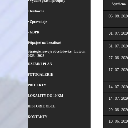
• Vydané právní předpisy
Vyvěšeno
• Knihovna
05. 08. 202
• Zpravodaje
• GDPR
31. 07. 202
Připojení na kanalizaci
31. 07. 202
Strategie rozvoje obce Bílovice - Lutotín
2023 - 2028
27. 06. 202
ÚZEMNÍ PLÁN
17. 07. 202
FOTOGALERIE
PROJEKTY
14. 07. 202
LOKALITY DO 10 KM
14. 07. 202
HISTORIE OBCE
29. 06. 202
KONTAKTY
10. 06. 202