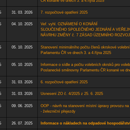
ČR konané ve dnech 3. a 4.října 2025
5
31. 03. 2026
7
. rozpočtové opatření 2025
5
04. 10. 2025
Veř. vyhl. OZNÁMENÍ O KONÁNÍ
SLOUČENÉHO SPOLEČNÉHO JEDNÁNÍ A VEŘEJ
NÁVRHU ZMĚNY č. 7 ZÁSAD ÚZEMNÍHO ROZV
5
05. 10. 2025
Stanovení minimálního počtu členů okrskové volebn
Parlamentu ČR ve dnech 3. a 4.října 2025
5
05. 10. 2025
Informace o sídle a počtu volebních okrsků pro voleb
Poslanecké směnovny Parlamentu ČR konané ve dnec
5
31. 03. 2026
6. rozpočtové opatření 2025
5
31. 03. 2026
Usnesení ZO č. 4/2025 z 25. 6. 2025
5
09. 06. 2025
OOP - návrh na stanovení
místní úpravy provozu n
- železniční přejezdy
5
26. 07. 2025
Informace o nákladech na odpadové hospodářství