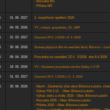
- Rozvaha MŠ
- Příloha MŠ
6
31. 06. 2027
2
. rozpočtové opatření 2026
6
04. 05. 2026
VV_veřejné_projednání_Z2_URP
6
31. 03. 2027
Usnesení ZO č. 2/2026 z 8. 4. 202
6
6
30. 06. 2026
Seznam přijatých dětí do mateřské školy Bílovice – Luto
6
09. 04. 2026
Pozvánka na zasedání ZO č. 2/2026 dne 8.4
.2026
6
18. 05. 2026
VV - Oznámení projednání návrhu Změny č.3 ÚP
6
31. 03. 2027
Usnesení ZO č. 1/2026 z 11. 3. 202
6
6
30. 06. 2026
-
Návrh - Závěrečný účet obce Bílovice-Lutotín, včetn
- Výkaz FIN 2-12 - Obec Bílovice-Lutotín
- Výkaz zisku a ztráty 2025 - Obec Bílovice-Lutotín
- Rozvaha 2025 - Obec Bílovice-Lutotín
- Příloha 2025 - Obec Bílovice-Lutotín
- Zpráva o výsledku přezkoumání hospodaření - Obec