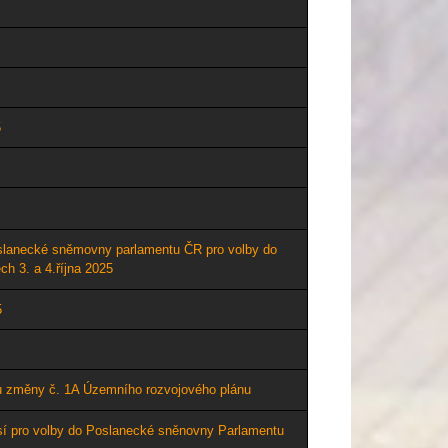
5
oslanecké sněmovny parlamentu ČR
pro volby do
 3. a 4.října 2025
5
hu změny č. 1A Ú
zemního rozvojového plánu
sí pro volby do Poslanecké sněnovny Parlamentu