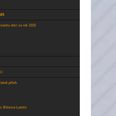
02
5
svazku obcí za rok 202
5
cí
etně příloh
 Bílovice-Lutotín