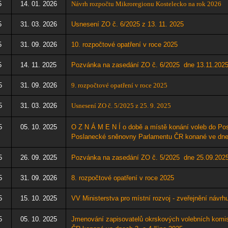
5
14. 01. 2026
Návrh rozpočtu Mikroregionu Kostelecko na rok 2026
5
31. 03. 2026
Usnesení ZO č. 6/2025 z 13. 11. 2025
5
31. 09. 2026
10
. rozpočtové opatření v roce 2025
5
14. 11. 2025
Pozvánka na zasedání ZO č. 6/2025 dne 13.11
.202
5
31. 09. 2026
9. rozpočtové opatření v roce 2025
5
31. 03. 2026
Usnesení ZO č. 5/2025 z 25. 9. 2025
5
05. 10. 2025
O Z N Á M E N Í o době a místě konání voleb do P
Poslanecké sněnovny Parlamentu ČR konané ve dnech
5
26. 09. 2025
Pozvánka na zasedání ZO č. 5/2025 dne 25.09
.202
5
31. 09. 2026
8
. rozpočtové opatření v roce 2025
5
15. 10. 2025
VV Ministerstva pro místní rozvoj - zveřejnění návr
5
05. 10. 2025
Jmenování zapisovatelů okrskových volebních komi