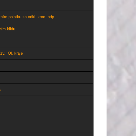
ním polatku za odkl. kom. odp.
ím klidu
v. Ol. kraje
5