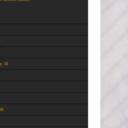
6
p. 39
26