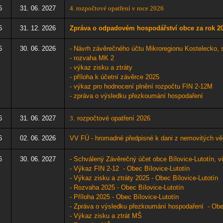
6
31. 06. 2027
4. rozpočtové opatření v roce 2026
6
31. 12. 2026
Zpráva o odpadovém hospodářství
obce za rok 2
6
30. 06. 2026
- Návrh závěrečného účtu Mikroregionu Kostelecko, 
- rozvaha MK 2
- výkaz zisku a ztráty
- příloha k účetní závěrce 2025
- výkaz pro hodnocení plnění rozpočtu FIN 2-12M
- zpráva o výsledku přezkoumání hospodaření
6
31. 06. 2027
3
​. rozpočtové opatření 2026
6
02. 06. 2026
VV FÚ - hromadné předpisné k dani z nemovitých vě
6
30. 06. 2027
-
Schválený
Závěrečný účet obce Bílovice-Lutotín, vč
- Výkaz FIN 2-12 - Obec Bílovice-Lutotín
- Výkaz zisku a ztráty 2025 - Obec Bílovice-Lutotín
- Rozvaha 2025 - Obec Bílovice-Lutotín
- Příloha 2025 - Obec Bílovice-Lutotín
- Zpráva o výsledku přezkoumání hospodaření - Obec
- Výkaz zisku a ztrát MŠ