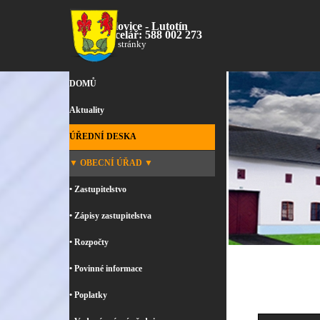
Přejít na obsah
Bílovice - Lutotín
Kancelář: 588 002 273
oficiální stránky
Přeskočit menu
DOMŮ
Aktuality
ÚŘEDNÍ DESKA
▼ OBECNÍ ÚŘAD ▼
• Zastupitelstvo
• Zápisy zastupitelstva
• Rozpočty
• Povinné informace
• Poplatky